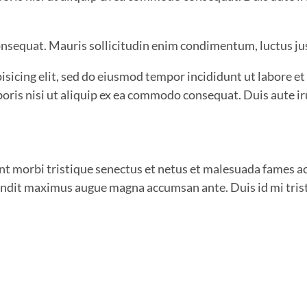
onsequat. Mauris sollicitudin enim condimentum, luctus jus
isicing elit, sed do eiusmod tempor incididunt ut labore e
boris nisi ut aliquip ex ea commodo consequat. Duis aute i
t morbi tristique senectus et netus et malesuada fames ac 
blandit maximus augue magna accumsan ante. Duis id mi trist