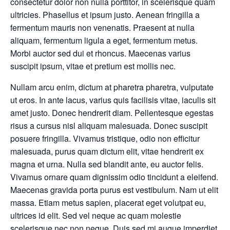
consectetur dolor non nulla porttitor, in scelerisque quam
ultricies. Phasellus et ipsum justo. Aenean fringilla a
fermentum mauris non venenatis. Praesent at nulla
aliquam, fermentum ligula a eget, fermentum metus.
Morbi auctor sed dui et rhoncus. Maecenas varius
suscipit ipsum, vitae et pretium est mollis nec.
Nullam arcu enim, dictum at pharetra pharetra, vulputate
ut eros. In ante lacus, varius quis facilisis vitae, iaculis sit
amet justo. Donec hendrerit diam. Pellentesque egestas
risus a cursus nisl aliquam malesuada. Donec suscipit
posuere fringilla. Vivamus tristique, odio non efficitur
malesuada, purus quam dictum elit, vitae hendrerit ex
magna et urna. Nulla sed blandit ante, eu auctor felis.
Vivamus ornare quam dignissim odio tincidunt a eleifend.
Maecenas gravida porta purus est vestibulum. Nam ut elit
massa. Etiam metus sapien, placerat eget volutpat eu,
ultrices id elit. Sed vel neque ac quam molestie
scelerisque nec non neque. Duis sed mi augue imperdiet