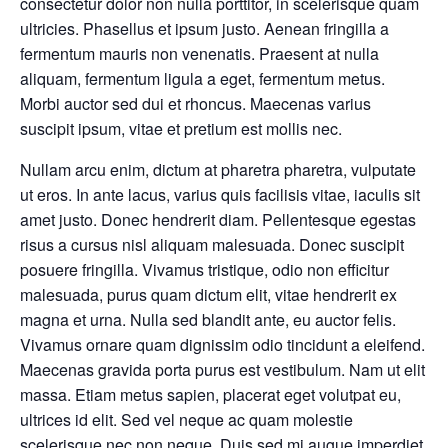
consectetur dolor non nulla porttitor, in scelerisque quam
ultricies. Phasellus et ipsum justo. Aenean fringilla a
fermentum mauris non venenatis. Praesent at nulla
aliquam, fermentum ligula a eget, fermentum metus.
Morbi auctor sed dui et rhoncus. Maecenas varius
suscipit ipsum, vitae et pretium est mollis nec.
Nullam arcu enim, dictum at pharetra pharetra, vulputate
ut eros. In ante lacus, varius quis facilisis vitae, iaculis sit
amet justo. Donec hendrerit diam. Pellentesque egestas
risus a cursus nisl aliquam malesuada. Donec suscipit
posuere fringilla. Vivamus tristique, odio non efficitur
malesuada, purus quam dictum elit, vitae hendrerit ex
magna et urna. Nulla sed blandit ante, eu auctor felis.
Vivamus ornare quam dignissim odio tincidunt a eleifend.
Maecenas gravida porta purus est vestibulum. Nam ut elit
massa. Etiam metus sapien, placerat eget volutpat eu,
ultrices id elit. Sed vel neque ac quam molestie
scelerisque nec non neque. Duis sed mi augue imperdiet