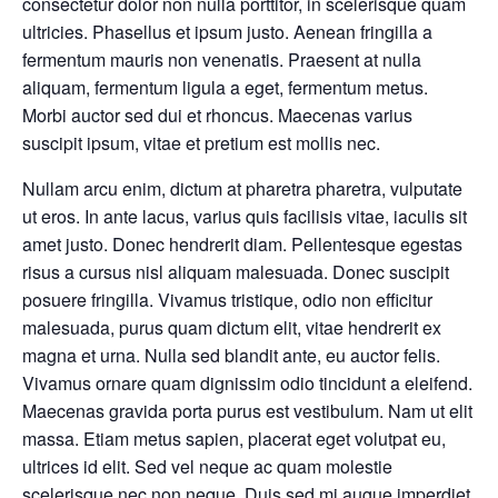
consectetur dolor non nulla porttitor, in scelerisque quam
ultricies. Phasellus et ipsum justo. Aenean fringilla a
fermentum mauris non venenatis. Praesent at nulla
aliquam, fermentum ligula a eget, fermentum metus.
Morbi auctor sed dui et rhoncus. Maecenas varius
suscipit ipsum, vitae et pretium est mollis nec.
Nullam arcu enim, dictum at pharetra pharetra, vulputate
ut eros. In ante lacus, varius quis facilisis vitae, iaculis sit
amet justo. Donec hendrerit diam. Pellentesque egestas
risus a cursus nisl aliquam malesuada. Donec suscipit
posuere fringilla. Vivamus tristique, odio non efficitur
malesuada, purus quam dictum elit, vitae hendrerit ex
magna et urna. Nulla sed blandit ante, eu auctor felis.
Vivamus ornare quam dignissim odio tincidunt a eleifend.
Maecenas gravida porta purus est vestibulum. Nam ut elit
massa. Etiam metus sapien, placerat eget volutpat eu,
ultrices id elit. Sed vel neque ac quam molestie
scelerisque nec non neque. Duis sed mi augue imperdiet